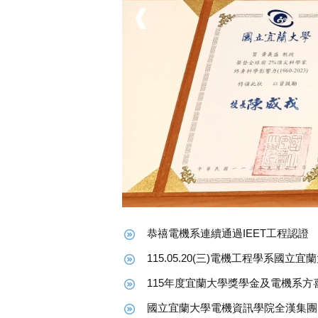
恭禧 本系 李志文、彭世興、吳德豐 
恭禧本系進修二同學參加2026第2
恭禧電機系連續通過IEET工程認證
115.05.20(三)電機工程學系
115年度宜蘭大學獎學金及電機系方
國立宜蘭大學電機資訊學院全漢集團
歡迎蔡宗樺、吳龍發老師加入宜大電
系所公告
115學年度四技二專技優甄審、甄