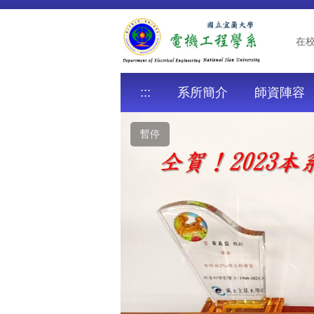
跳
到
主
在
要
內
容
:::
系所簡介
師資陣容
區
暫停
❰