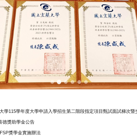
老師 指導 戴宏熹、楊承佑 等碩士生 參加2025 臺灣網際網路研討
1屆戰國策全國創新創業競賽 創意構想類 創新服務組 榮獲第一名
國立宜蘭大學115學年度大學申請入學招生第二階段指定項目甄試面試梯次
喜德獎助學金公告
FSP獎學金實施辦法
機系
選入學審查重點及準備指引