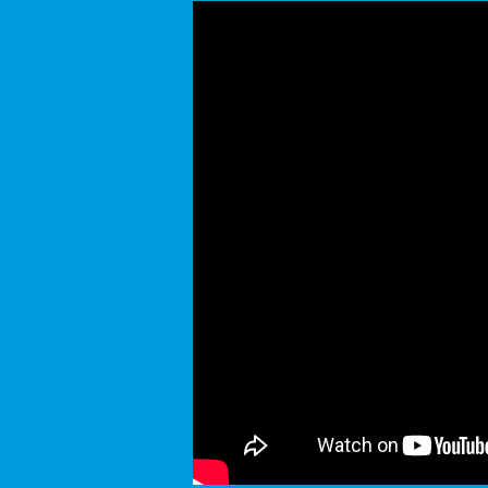
電機工程學系影片介紹時間軸：0'23 - 0'45
電機影音