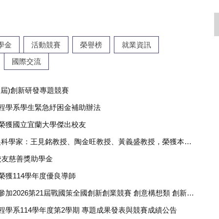
暨資訊及AI應用競賽 榮獲優等獎、佳作獎、入選獎
學金
活動競賽
榮譽榜
就業資訊
度第2學期 專題成果發表與競賽成績公告
國際交流
一屆)創新研發專題競賽
程學系學生緊急紓困金補助辦法
榮獲國立宜蘭大學傑出校友
恭禧本系全球2%頂尖科學家：王見銘教授、陶金旺教授、黃義盛教授，榮獲本校114學年度特聘教授
昇校友慈善獎助學金
榮獲114學年度優良導師
恭禧本系進修二同學參加2026第21屆戰國策全國創新創業競賽 創意構想類 創新服務組 榮獲第一名
學系114學年度第2學期 專題成果發表與競賽成績公告
026宜新創力競賽榮獲第一名
國立宜蘭大學電機工程學系學士班成績優異學生繼續修讀碩士班學位115學年度審查通過名單