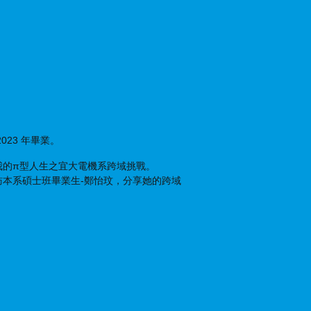
023 年畢業。
我的π型人生之宜大電機系跨域挑戰。
本系碩士班畢業生-鄭怡玟，分享她的跨域
年畢業。