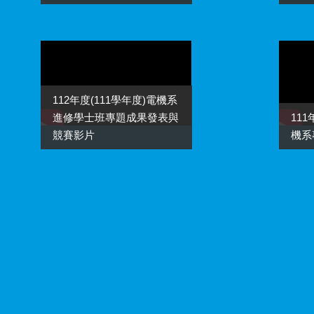
112年度(111學年度)電機系
進修學士班專題成果發表與
11
競賽影片
機系